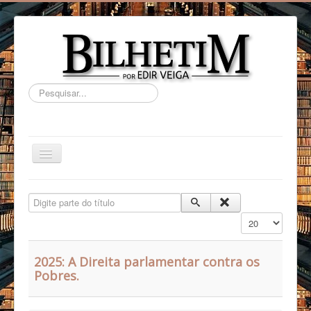
Pesquisar...
HOME
Digite parte do título
BIOGRAFIA
Exibir #
ARTIGOS
VLOG
2025: A Direita parlamentar contra os
Pobres.