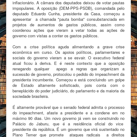
inflacionário. A câmara dos deputados deixou de votar pautas
impopulares. A oposição (DEM-PPS-PSDB), comandada pelo
deputado Eduardo Cunha, presidente da Casa, começou a
apresentar a chamada "pauta bomba" consubstanciada em
projetos de aumentos de gastos públicos, assim como
coordenou ações que vieram a vetar todas as ações de
governo com vistas a conter os gastos públicos.
Com a crise política aguda alimentando a grave crise
econômica em curso. Os apoios políticos, parlamentares e
sociais do governo vieram a se esvair. O executivo federal
atual ficou à deriva. E é neste contexto que a oposição
renegando qualquer apego a regras que organizam a
sucessão de governo, protocolou o pedido do impeachment da
presidenta incumbente. Começou e está concluindo um golpe
de Estado altamente sofisticado, pois conta com o
beneplácido do poder judiciário, do parlamento e da maioria da
sociedade brasileira.
É altamente provável que o senado federal admita o processo
do impeachment, afaste a presidente e a condene em no
máximo 90 dias. Um novo governo já vem se construindo no
Palácio do Jaburu, que é a residência oficial do vice
presidente da república. É um governo que virá sustentado no
Plano Temer que promete ataques radicais a direitos