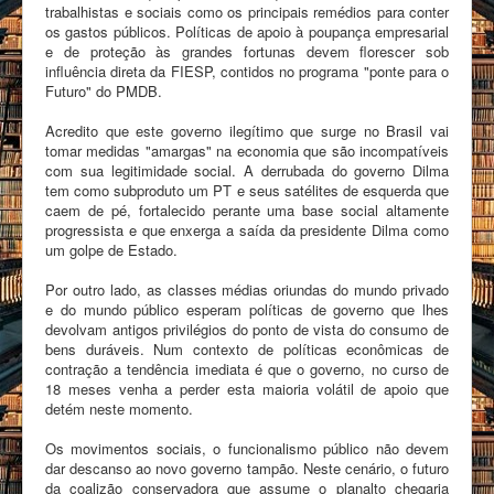
trabalhistas e sociais como os principais remédios para conter
os gastos públicos. Políticas de apoio à poupança empresarial
e de proteção às grandes fortunas devem florescer sob
influência direta da FIESP, contidos no programa "ponte para o
Futuro" do PMDB.
Acredito que este governo ilegítimo que surge no Brasil vai
tomar medidas "amargas" na economia que são incompatíveis
com sua legitimidade social. A derrubada do governo Dilma
tem como subproduto um PT e seus satélites de esquerda que
caem de pé, fortalecido perante uma base social altamente
progressista e que enxerga a saída da presidente Dilma como
um golpe de Estado.
Por outro lado, as classes médias oriundas do mundo privado
e do mundo público esperam políticas de governo que lhes
devolvam antigos privilégios do ponto de vista do consumo de
bens duráveis. Num contexto de políticas econômicas de
contração a tendência imediata é que o governo, no curso de
18 meses venha a perder esta maioria volátil de apoio que
detém neste momento.
Os movimentos sociais, o funcionalismo público não devem
dar descanso ao novo governo tampão. Neste cenário, o futuro
da coalizão conservadora que assume o planalto chegaria