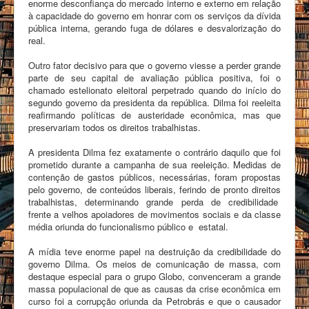
enorme desconfiança do mercado interno e externo em relação
à capacidade do governo em honrar com os serviços da dívida
pública interna, gerando fuga de dólares e desvalorização do
real.
Outro fator decisivo para que o governo viesse a perder grande
parte de seu capital de avaliação pública positiva, foi o
chamado estelionato eleitoral perpetrado quando do início do
segundo governo da presidenta da república. Dilma foi reeleita
reafirmando políticas de austeridade econômica, mas que
preservariam todos os direitos trabalhistas.
A presidenta Dilma fez exatamente o contrário daquilo que foi
prometido durante a campanha de sua reeleição. Medidas de
contenção de gastos públicos, necessárias, foram propostas
pelo governo, de conteúdos liberais, ferindo de pronto direitos
trabalhistas, determinando grande perda de credibilidade
frente a velhos apoiadores de movimentos sociais e da classe
média oriunda do funcionalismo público e estatal.
A mídia teve enorme papel na destruição da credibilidade do
governo Dilma. Os meios de comunicação de massa, com
destaque especial para o grupo Globo, convenceram a grande
massa populacional de que as causas da crise econômica em
curso foi a corrupção oriunda da Petrobrás e que o causador