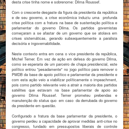
desta crise tinha nome e sobrenome: Dilma Roussef.
Com o crescente desgaste da figura da presidenta da república
e de seu governo, a crise econômica induziu uma profunda
crise política com a fratura na base de sustentação política e
parlamentar do governo Dilma. Os partidos governistas
começaram a se afastar de um governo que se atolava em
crises sistemáticas, gerando subsequentemente a paralisia
decisória e ingovernabilidade.
Neste contexto entra em cena o vice presidente da república,
Michel Temer. Em vez de ação em defesa do governo Dilma,
como se esperaria de um parceiro de chapa presidencial, este
político entrou "pesadamente" no jogo político para remover o
PMDB da base de apoio político e parlamentar da presidente e
com esta ação veio a viabilizar políticamente o impeachment,
pois como partido relevante veio a atrair a maioria dos partidos
satélites que estavam na base parlamentar de apoio ao
governo Dilma Roussef. Temer prometeu prebendas e
manutenção do status quo em caso da derrubada do governo
da presidente em questão.
Configurado a fratura da base parlamentar da presidente, o
governo perdeu a capacidade de aprovar medidas anti-crise no
congresso, fundado em pressupostos liberais de controle