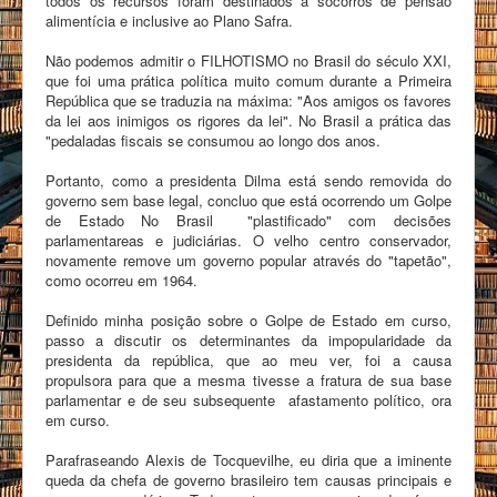
todos os recursos foram destinados a socorros de pensão
alimentícia e inclusive ao Plano Safra.
Não podemos admitir o FILHOTISMO no Brasil do século XXI,
que foi uma prática política muito comum durante a Primeira
República que se traduzia na máxima: "Aos amigos os favores
da lei aos inimigos os rigores da lei". No Brasil a prática das
"pedaladas fiscais se consumou ao longo dos anos.
Portanto, como a presidenta Dilma está sendo removida do
governo sem base legal, concluo que está ocorrendo um Golpe
de Estado No Brasil "plastificado" com decisões
parlamentareas e judiciárias. O velho centro conservador,
novamente remove um governo popular através do "tapetão",
como ocorreu em 1964.
Definido minha posição sobre o Golpe de Estado em curso,
passo a discutir os determinantes da impopularidade da
presidenta da república, que ao meu ver, foi a causa
propulsora para que a mesma tivesse a fratura de sua base
parlamentar e de seu subsequente afastamento político, ora
em curso.
Parafraseando Alexis de Tocquevilhe, eu diria que a iminente
queda da chefa de governo brasileiro tem causas principais e