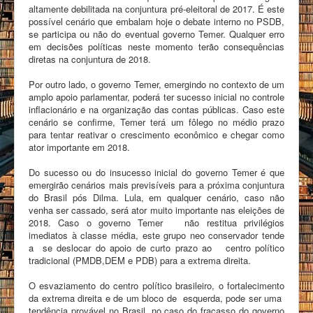
altamente debilitada na conjuntura pré-eleitoral de 2017. É este
possível cenário que embalam hoje o debate interno no PSDB,
se participa ou não do eventual governo Temer. Qualquer erro
em decisões políticas neste momento terão consequências
diretas na conjuntura de 2018.
Por outro lado, o governo Temer, emergindo no contexto de um
amplo apoio parlamentar, poderá ter sucesso inicial no controle
inflacionário e na organização das contas públicas. Caso este
cenário se confirme, Temer terá um fôlego no médio prazo
para tentar reativar o crescimento econômico e chegar como
ator importante em 2018.
Do sucesso ou do insucesso inicial do governo Temer é que
emergirão cenários mais previsíveis para a próxima conjuntura
do Brasil pós Dilma. Lula, em qualquer cenário, caso não
venha ser cassado, será ator muito importante nas eleições de
2018. Caso o governo Temer não restitua privilégios
imediatos à classe média, este grupo neo conservador tende
a se deslocar do apoio de curto prazo ao centro político
tradicional (PMDB,DEM e PDB) para a extrema direita.
O esvaziamento do centro político brasileiro, o fortalecimento
da extrema direita e de um bloco de esquerda, pode ser uma
tendência provável no Brasil, no caso do fracasso do governo