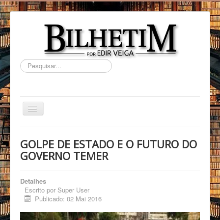
Pesquisar...
HOME
GOLPE DE ESTADO E O FUTURO DO
BIOGRAFIA
GOVERNO TEMER
ARTIGOS
Detalhes
VLOG
Escrito por
Super User
Publicado: 02 Mai 2016