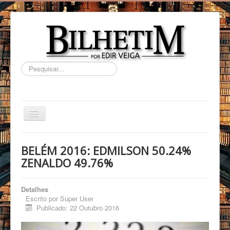
Pesquisar...
HOME
BELÉM 2016: EDMILSON 50.24%
BIOGRAFIA
ZENALDO 49.76%
ARTIGOS
Detalhes
VLOG
Escrito por
Super User
Publicado: 22 Outubro 2016